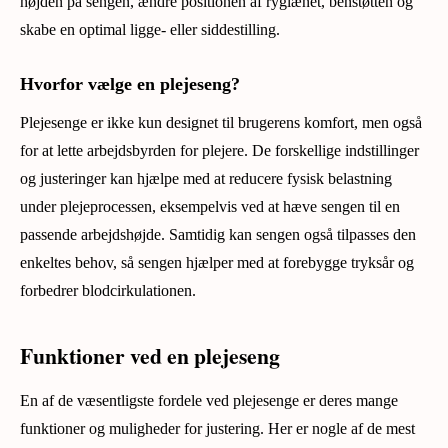
højden på sengen, ændre positionen af ryglænet, benstøtten og
skabe en optimal ligge- eller siddestilling.
Hvorfor vælge en plejeseng?
Plejesenge er ikke kun designet til brugerens komfort, men også
for at lette arbejdsbyrden for plejere. De forskellige indstillinger
og justeringer kan hjælpe med at reducere fysisk belastning
under plejeprocessen, eksempelvis ved at hæve sengen til en
passende arbejdshøjde. Samtidig kan sengen også tilpasses den
enkeltes behov, så sengen hjælper med at forebygge tryksår og
forbedrer blodcirkulationen.
Funktioner ved en plejeseng
En af de væsentligste fordele ved plejesenge er deres mange
funktioner og muligheder for justering. Her er nogle af de mest