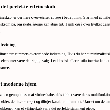
det perfekte vitrineskab
ineskab, er der flere overvejelser at tage i betragtning. Start med at mål
ksom på, om skabslågerne kan åbne frit. Tænk også over hvilket design 
.
ndretning
limentere rummets overordnede indretning. Hvis du har et minimalistis
 elementer være det rigtige valg. I et klassisk eller rustikt interiør kan 
harme.
det moderne hjem
et en genopblussen af vitrineskabe, dels takket være deres multifunktion
bler, der trækker øjet og tilføjer karakter til rummet. Uanset om det an
køkkenet, kan et vitrineskab være det perfekte statement piece.