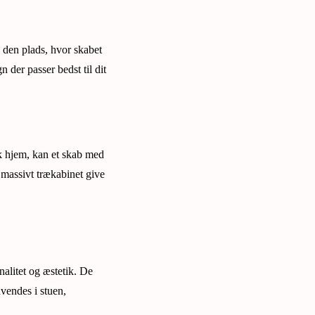
e den plads, hvor skabet
der passer bedst til dit
k hjem, kan et skab med
et massivt trækabinet give
alitet og æstetik. De
vendes i stuen,