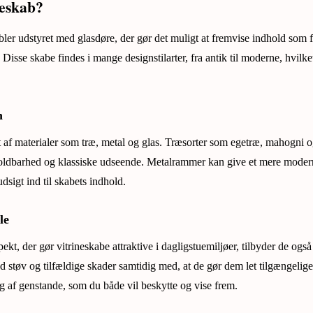
neskab?
ler udstyret med glasdøre, der gør det muligt at fremvise indhold som 
 Disse skabe findes i mange designstilarter, fra antik til moderne, hvilke
n
et af materialer som træ, metal og glas. Træsorter som egetræ, mahogni 
holdbarhed og klassiske udseende. Metalrammer kan give et mere mode
udsigt ind til skabets indhold.
le
ekt, der gør vitrineskabe attraktive i dagligstuemiljøer, tilbyder de også 
 støv og tilfældige skader samtidig med, at de gør dem let tilgængelige
ng af genstande, som du både vil beskytte og vise frem.