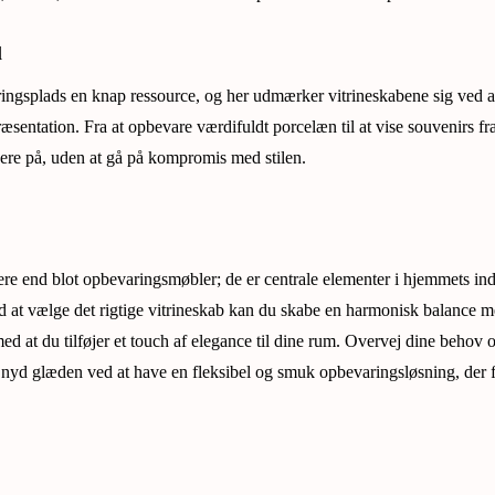
l
ingsplads en knap ressource, og her udmærker vitrineskabene sig ved a
entation. Fra at opbevare værdifuldt porcelæn til at vise souvenirs fra 
ere på, uden at gå på kompromis med stilen.
re end blot opbevaringsmøbler; de er centrale elementer i hjemmets indr
ed at vælge det rigtige vitrineskab kan du skabe en harmonisk balance m
med at du tilføjer et touch af elegance til dine rum. Overvej dine behov o
g nyd glæden ved at have en fleksibel og smuk opbevaringsløsning, der