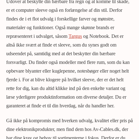
Udover at beskytte din bærbare fra regn og at komme til skade,
er et computer sleeve også en forlængelse af din stil. Derfor
findes de i et flot udvalg i forskellige farver og mønstre,
materialer og funktioner. Også mange skønne brands er
repræsenteret i udvalget, såsom
Targus
og Notebook. Det er
altså ikke svært at finde et sleeve, som du synes godt om
udseendet på, samtidig med at det beskytter din bærbare
forsvarligt. Du finder også modeller med flere rum, som du kan
opbevare blyanter eller kuglepenne, notesbøger eller noget helt
fjerde i. For at blive klogere på hvilket sleeve, der er det helt
rette for dig, kan du altid klikke ind på den enkelte variant og
læse yderligere produktinformation om diverse detaljer. Du er
garanteret at finde et til din hverdag, når du handler her.
Gå ikke på kompromis med hverken udvalg, kvalitet eller pris på
dine elektronikprodukter, men find dem hos Av-Cables.dk, der
har dine krav og behov til sortimenterne i fokus. Derfor er du