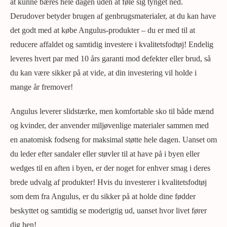
at kunne bæres hele dagen uden at føle sig tynget ned.
Derudover betyder brugen af genbrugsmaterialer, at du kan have
det godt med at købe Angulus-produkter – du er med til at
reducere affaldet og samtidig investere i kvalitetsfodtøj! Endelig
leveres hvert par med 10 års garanti mod defekter eller brud, så
du kan være sikker på at vide, at din investering vil holde i
mange år fremover!
Angulus leverer slidstærke, men komfortable sko til både mænd
og kvinder, der anvender miljøvenlige materialer sammen med
en anatomisk fodseng for maksimal støtte hele dagen. Uanset om
du leder efter sandaler eller støvler til at have på i byen eller
wedges til en aften i byen, er der noget for enhver smag i deres
brede udvalg af produkter! Hvis du investerer i kvalitetsfodtøj
som dem fra Angulus, er du sikker på at holde dine fødder
beskyttet og samtidig se moderigtig ud, uanset hvor livet fører
dig hen!