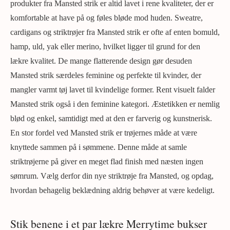
produkter fra Mansted strik er altid lavet i rene kvaliteter, der er
komfortable at have på og føles bløde mod huden. Sweatre,
cardigans og striktrøjer fra Mansted strik er ofte af enten bomuld,
hamp, uld, yak eller merino, hvilket ligger til grund for den
lækre kvalitet. De mange flatterende design gør desuden
Mansted strik særdeles feminine og perfekte til kvinder, der
mangler varmt tøj lavet til kvindelige former. Rent visuelt falder
Mansted strik også i den feminine kategori. Æstetikken er nemlig
blød og enkel, samtidigt med at den er farverig og kunstnerisk.
En stor fordel ved Mansted strik er trøjernes måde at være
knyttede sammen på i sømmene. Denne måde at samle
striktrøjerne på giver en meget flad finish med næsten ingen
sømrum. Vælg derfor din nye striktrøje fra Mansted, og opdag,
hvordan behagelig beklædning aldrig behøver at være kedeligt.
Stik benene i et par lækre Merrytime bukser