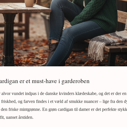
ardigan er et must-have i garderoben
 alvor vundet indpas i de danske kvinders klædeskabe, og det er der en
g friskhed, og farven findes i et væld af smukke nuancer – lige fra den 
 den friske mintgrønne. En grøn cardigan til damer er det perfekte stykke 
fit, uanset årstiden.