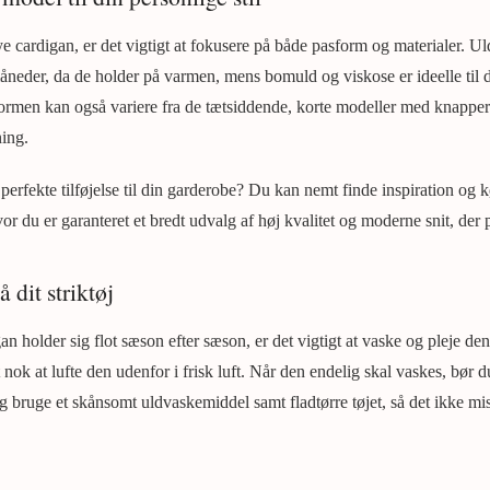
e cardigan, er det vigtigt at fokusere på både pasform og materialer. U
 måneder, da de holder på varmen, mens bomuld og viskose er ideelle til 
men kan også variere fra de tætsiddende, korte modeller med knapper t
ning.
 perfekte tilføjelse til din garderobe? Du kan nemt finde inspiration og
vor du er garanteret et bredt udvalg af høj kvalitet og moderne snit, der 
 dit striktøj
igan holder sig flot sæson efter sæson, er det vigtigt at vaske og pleje d
et nok at lufte den udenfor i frisk luft. Når den endelig skal vaskes, bør d
 bruge et skånsomt uldvaskemiddel samt fladtørre tøjet, så det ikke mis