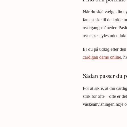
Når du skal vælge din ny
fantastiske til de kolde
overgangsmåneder. Pasfor
oversize styles uden luk
Er du på udkig efter den
cardigan dame online
, h
Sådan passer du på
For at sikre, at din card
strik for ofte – ofte er d
vaskeanvisningen nøje og