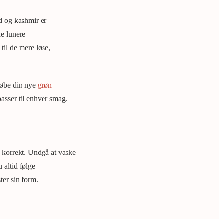
ld og kashmir er
de lunere
il de mere løse,
 købe din nye
grøn
passer til enhver smag.
en korrekt. Undgå at vaske
u altid følge
ter sin form.