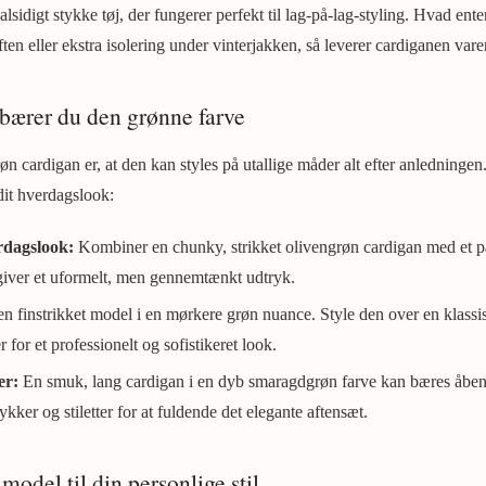
alsidigt stykke tøj, der fungerer perfekt til lag-på-lag-styling. Hvad ente
en eller ekstra isolering under vinterjakken, så leverer cardiganen vare
 bærer du den grønne farve
øn cardigan er, at den kan styles på utallige måder alt efter anledninge
dit hverdagslook:
rdagslook:
Kombiner en chunky, strikket olivengrøn cardigan med et pa
 giver et uformelt, men gennemtænkt udtryk.
 finstrikket model i en mørkere grøn nuance. Style den over en klassis
 for et professionelt og sofistikeret look.
er:
En smuk, lang cardigan i en dyb smaragdgrøn farve kan bæres åben o
mykker og stiletter for at fuldende det elegante aftensæt.
model til din personlige stil