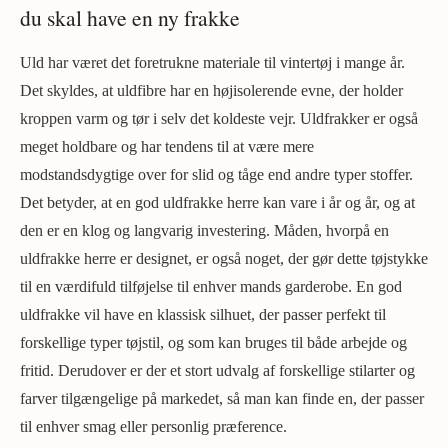
du skal have en ny frakke
Uld har været det foretrukne materiale til vintertøj i mange år.
Det skyldes, at uldfibre har en højisolerende evne, der holder
kroppen varm og tør i selv det koldeste vejr. Uldfrakker er også
meget holdbare og har tendens til at være mere
modstandsdygtige over for slid og tåge end andre typer stoffer.
Det betyder, at en god uldfrakke herre kan vare i år og år, og at
den er en klog og langvarig investering. Måden, hvorpå en
uldfrakke herre er designet, er også noget, der gør dette tøjstykke
til en værdifuld tilføjelse til enhver mands garderobe. En god
uldfrakke vil have en klassisk silhuet, der passer perfekt til
forskellige typer tøjstil, og som kan bruges til både arbejde og
fritid. Derudover er der et stort udvalg af forskellige stilarter og
farver tilgængelige på markedet, så man kan finde en, der passer
til enhver smag eller personlig præference.