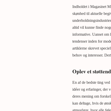
Indholdet i Magasinet Mi
skønhed til aktuelle beg
underholdningsindustrien
altid vil kunne finde no
informative. Uanset om l
tendenser inden for mode
artiklerne skrevet specie
behov og interesser. Derf
Oplev et støtten
En af de bedste ting ved 
idéer og erfaringer, der
deres mening om forskell
kan deltage, hvis de ønsk
atmosfære, hvor alle føl