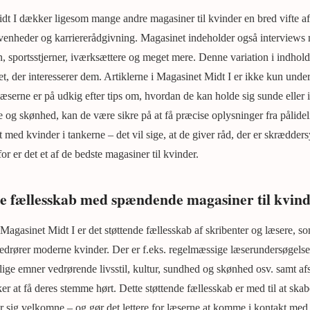
dt I dækker ligesom mange andre magasiner til kvinder en bred vifte af
ivenheder og karriererådgivning. Magasinet indeholder også interviews
, sportsstjerner, iværksættere og meget mere. Denne variation i indholde
get, der interesserer dem. Artiklerne i Magasinet Midt I er ikke kun un
æserne er på udkig efter tips om, hvordan de kan holde sig sunde eller i
 og skønhed, kan de være sikre på at få præcise oplysninger fra pålidel
lt med kvinder i tankerne – det vil sige, at de giver råd, der er skrædders
or er det et af de bedste magasiner til kvinder.
de fællesskab med spændende magasiner til kvin
Magasinet Midt I er det støttende fællesskab af skribenter og læsere, so
 vedrører moderne kvinder. Der er f.eks. regelmæssige læserundersøgelse
ige emner vedrørende livsstil, kultur, sundhed og skønhed osv. samt af
er at få deres stemme hørt. Dette støttende fællesskab er med til at ska
er sig velkomne – og gør det lettere for læserne at komme i kontakt me