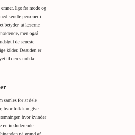
 emner, lige fra mode og
 med kendte personer i
t betyder, at læserne
derholdende, men også
ndsigt i de seneste
ige kilder. Desuden er
yet til deres unikke
der
m samles for at dele
r, hvor folk kan give
stemninger, hvor kvinder
be en inkluderende
d hinanden på grund af