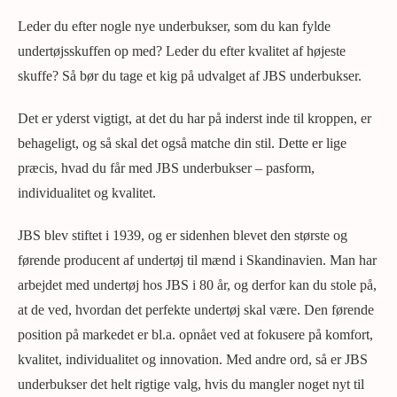
Leder du efter nogle nye underbukser, som du kan fylde
undertøjsskuffen op med? Leder du efter kvalitet af højeste
skuffe? Så bør du tage et kig på udvalget af JBS underbukser.
Det er yderst vigtigt, at det du har på inderst inde til kroppen, er
behageligt, og så skal det også matche din stil. Dette er lige
præcis, hvad du får med JBS underbukser – pasform,
individualitet og kvalitet.
JBS blev stiftet i 1939, og er sidenhen blevet den største og
førende producent af undertøj til mænd i Skandinavien. Man har
arbejdet med undertøj hos JBS i 80 år, og derfor kan du stole på,
at de ved, hvordan det perfekte undertøj skal være. Den førende
position på markedet er bl.a. opnået ved at fokusere på komfort,
kvalitet, individualitet og innovation. Med andre ord, så er JBS
underbukser det helt rigtige valg, hvis du mangler noget nyt til