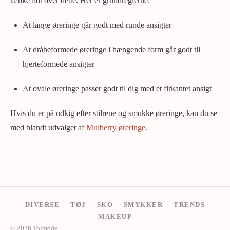
tænke lidt over dette. Her er grundreglerne:
At lange øreringe går godt med runde ansigter
At dråbeformede øreringe i hængende form går godt til
hjerteformede ansigter
At ovale øreringe passer godt til dig med et firkantet ansigt
Hvis du er på udkig efter stilrene og smukke øreringe, kan du se
med blandt udvalget af
Mulberry øreringe
.
DIVERSE
TØJ
SKO
SMYKKER
TRENDS
MAKEUP
© 2026 Tojmode