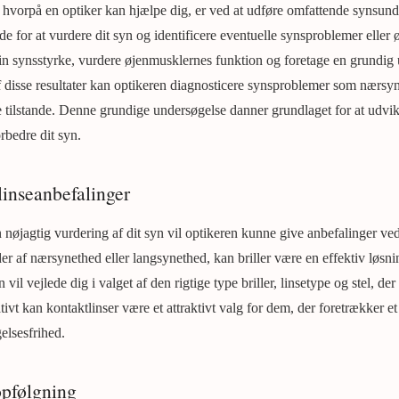
hvorpå en optiker kan hjælpe dig, er ved at udføre omfattende synsund
e for at vurdere dit syn og identificere eventuelle synsproblemer eller ø
in synsstyrke, vurdere øjenmusklernes funktion og foretage en grundig 
 disse resultater kan optikeren diagnosticere synsproblemer som nærsy
de tilstande. Denne grundige undersøgelse danner grundlaget for at udvi
rbedre dit syn.
linseanbefalinger
n nøjagtig vurdering af dit syn vil optikeren kunne give anbefalinger vedr
der af nærsynethed eller langsynethed, kan briller være en effektiv løsnin
il vejlede dig i valget af den rigtige type briller, linsetype og stel, der 
ativt kan kontaktlinser være et attraktivt valg for dem, der foretrækker e
elsesfrihed.
opfølgning