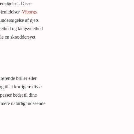
ersøgelser. Disse
jenlidelser.
Viborgs
undersøgelse af øjets
nethed og langsynethed
kle en skræddersyet
ørende briller eller
g til at korrigere disse
passer bedst til dine
t mere naturligt udseende