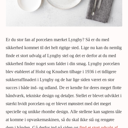
Er du stor fan af porcelæn mærket Lyngby? Så er du med
sikkerhed kommet til det helt rigtige sted. Lige nu kan du nemlig
finde et stort udvalg af Lyngby stel og det er derfor at du med
sikkerhed finder noget som falder i din smag. Lyngby porcelæn
blev etableret af Holst og Knudsen tilbage i 1936 i et tidligere
sukkerraffinaderi i Lyngby og de har lige siden været en stor
succes i både ind- og udland. De er kendte for deres meget flotte
håndværk, tekniske design og detaljer. Stellet er blevet udviklet i
stærkt hvidt porcelæn og er blevet mønstret med det meget
specielle og unikke rhombe design. Alle stellene kan sagtens tåle
at komme i opvaskemaskinen, så du skal ikke stå og rengøre
dem i hånden. Gå derfor ind på siden og
find et stort udvalg af