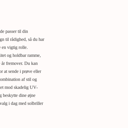
de passer til din
n til rådighed, så du har
 en vigtig rolle.
litet og holdbar ramme,
ge år fremover. Du kan
r at sende i prøve eller
kombination af stil og
ttet mod skadelig UV-
og beskytte dine øjne
alg i dag med solbriller