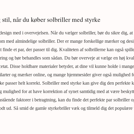
stil, når du køber solbriller med styrke
design med i overvejelsen. Når du vælger solbriller, bør du sikre dig, at 
som med almindelige solbriller. Der er mange forskellige mærker og desig
 finde et par, der passer til dig. Kvaliteten af solbrillerne kan også spille
tering og bør behandles som sådan. Du bør overveje at vælge en høj kva
acetat. Disse holdbare materialer betyder, at dine vil kunne holde i man
stilarter og mærker online, og mange hjemmesider giver også mulighed fo
ikke passer helt korrekt. Solbriller med styrke kan give dig den perfekte 
dig mulighed for at have korrektion af synet samtidig med at være besky
nstående faktorer i betragtning, kan du finde det perfekte par solbriller 
odt ud. Så smid de gamle styrkebriller væk og tilmeld dig det populære v