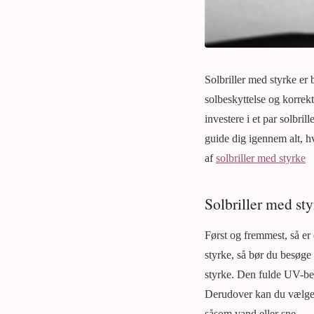
Solbriller med styrke er
solbeskyttelse og korrekt
investere i et par solbri
guide dig igennem alt, hv
af
solbriller med styrke
Solbriller med sty
Først og fremmest, så er 
styrke, så bør du besøge d
styrke. Den fulde UV-besk
Derudover kan du vælge a
såsom vand eller sne.