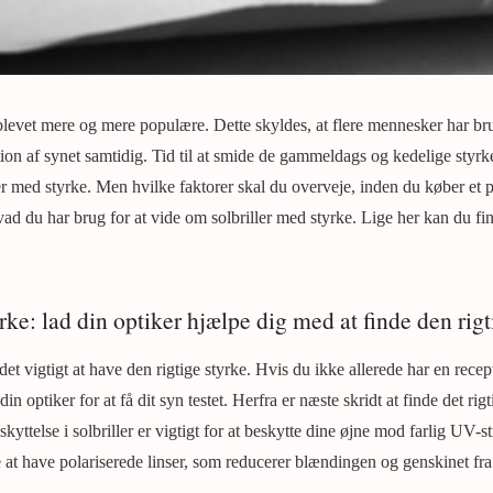
 blevet mere og mere populære. Dette skyldes, at flere mennesker har br
ion af synet samtidig. Tid til at smide de gammeldags og kedelige styrkeb
ller med styrke. Men hvilke faktorer skal du overveje, inden du køber et p
ad du har brug for at vide om solbriller med styrke. Lige her kan du fin
rke: lad din optiker hjælpe dig med at finde den rigt
det vigtigt at have den rigtige styrke. Hvis du ikke allerede har en recep
in optiker for at få dit syn testet. Herfra er næste skridt at finde det rig
yttelse i solbriller er vigtigt for at beskytte dine øjne mod farlig UV-st
t have polariserede linser, som reducerer blændingen og genskinet fra 