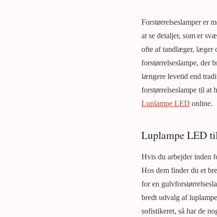
Forstørrelseslamper er me
at se detaljer, som er sv
ofte af tandlæger, læger
forstørrelseslampe, der b
længere levetid end tradi
forstørrelseslampe til a
Luplampe LED
online.
Luplampe LED til
Hvis du arbejder inden fo
Hos dem finder du et bre
for en gulvforstørrelsesl
bredt udvalg af luplampe
sofistikeret, så har de n