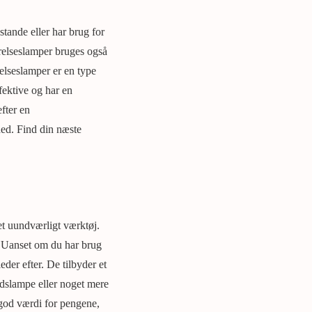
stande eller har brug for
rrelseslamper bruges også
elseslamper er en type
fektive og har en
efter en
hed. Find din næste
et uundværligt værktøj.
e. Uanset om du har brug
der efter. De tilbyder et
rdslampe eller noget mere
e god værdi for pengene,