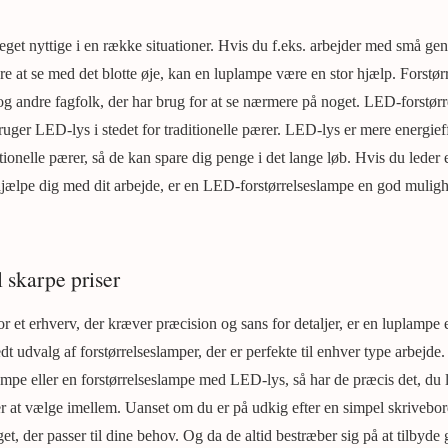
get nyttige i en række situationer. Hvis du f.eks. arbejder med små gen
ære at se med det blotte øje, kan en luplampe være en stor hjælp. Forstø
 og andre fagfolk, der har brug for at se nærmere på noget. LED-forstørr
ruger LED-lys i stedet for traditionelle pærer. LED-lys er mere energief
tionelle pærer, så de kan spare dig penge i det lange løb. Hvis du leder 
t hjælpe dig med dit arbejde, er en LED-forstørrelseslampe en god mulig
 skarpe priser
r et erhverv, der kræver præcision og sans for detaljer, er en luplampe 
dt udvalg af forstørrelseslamper, der er perfekte til enhver type arbejd
ampe eller en forstørrelseslampe med LED-lys, så har de præcis det, du le
r at vælge imellem. Uanset om du er på udkig efter en simpel skrivebo
oget, der passer til dine behov. Og da de altid bestræber sig på at tilbyd