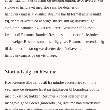
af den skandinaviske natur og designtradition, hvor hvert enkelt
stykke er håndlavet med stor sans for detaljer og
håndværksmæssig kvalitet. Resume har til formål at lave unikt
tøj, der taler kraft ved at bruge stærke snit og usædvanlige
stofkombinationer, hvilket resulterer i kostumer af højeste
kvalitet til Resumes kunder. Resumes kunder er ofte kvinder,
som vælger Resume som en særlig gave. Resume henvender sig
til dem, der forstår og værdsætter det håndlavede,
håndværksmæssige og visionære.
Stort udvalg fra Resume
Hos Resume tilbyder de alt fra mindre accessories som fine
vedhæng og øreringe lavet på guldkæder til komplette outfits
med bukser og frakker. Resumes kunder stræber efter
mangfoldighed i deres garderobe, og Resume kan tilfredsstille
dem alle med sit alsidige udvalg af tøj, der passer til enhver