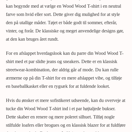
kan begynde med at vælge en Wood Wood T-shirt i en neutral
farve som hvid eller sort. Dette giver dig mulighed for at style
den på utallige måder. Tøjet er både godt til sommer, efterår,
vinter, og forår. De klassiske og meget anvendelige designs gør,
at den kan bruges året rundt.
For en afslappet hverdagslook kan du parre din Wood Wood T-
shirt med et par slidte jeans og sneakers. Dette er en klassisk
streetwear-kombination, der aldrig går af mode. Du kan rulle
ærmerne op på din T-shirt for en mere afslappet vibe, og tilføje
en baseballkasket eller en rygsæk for at fuldende looket.
Hvis du ønsker et mere sofistikeret udseende, kan du overveje at
tucke din Wood Wood T-shirt ind i et par højtaljede bukser.
Dette skaber en renere og mere poleret silhuet. Tilføj nogle
stilfulde loafers eller brogues og en klassisk blazer for at fuldføre