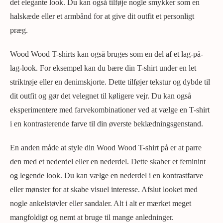
det elegante look. Du kan også tilføje nogle smykker som en
halskæde eller et armbånd for at give dit outfit et personligt
præg.
Wood Wood T-shirts kan også bruges som en del af et lag-på-
lag-look. For eksempel kan du bære din T-shirt under en let
striktrøje eller en denimskjorte. Dette tilføjer tekstur og dybde til
dit outfit og gør det velegnet til køligere vejr. Du kan også
eksperimentere med farvekombinationer ved at vælge en T-shirt
i en kontrasterende farve til din øverste beklædningsgenstand.
En anden måde at style din Wood Wood T-shirt på er at parre
den med et nederdel eller en nederdel. Dette skaber et feminint
og legende look. Du kan vælge en nederdel i en kontrastfarve
eller mønster for at skabe visuel interesse. Afslut looket med
nogle ankelstøvler eller sandaler. Alt i alt er mærket meget
mangfoldigt og nemt at bruge til mange anledninger.